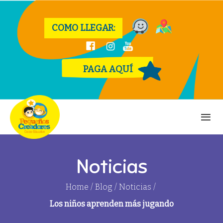
COMO LLEGAR:
PAGA AQUÍ
Noticias
Home
/
Blog
/
Noticias
/
Los niños aprenden más jugando