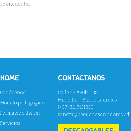
e se encuentra
HOME
CONTACTANOS
Conócenos
Calle 36 #80b – 38,
Medellin – Barrio Laureles
Modelo pedagógico
(+57) 311 7151250
Formación del ser
sandra@pequenoscreadores.ed
Servicios
DESCARGABLES