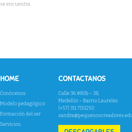
e se encuentra
HOME
CONTACTANOS
Conócenos
Calle 36 #80b – 38,
Medellin – Barrio Laureles
Modelo pedagógico
(+57) 311 7151250
Formación del ser
sandra@pequenoscreadores.ed
Servicios
DESCARGABLES