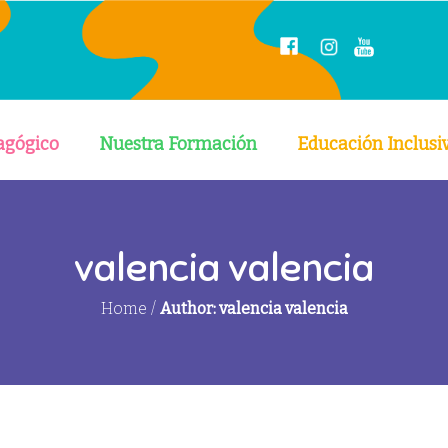
agógico
Nuestra Formación
Educación Inclusi
valencia valencia
Home
/
Author: valencia valencia