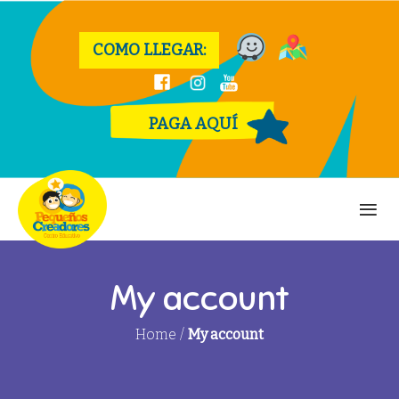
COMO LLEGAR:
PAGA AQUÍ
My account
Home
/
My account