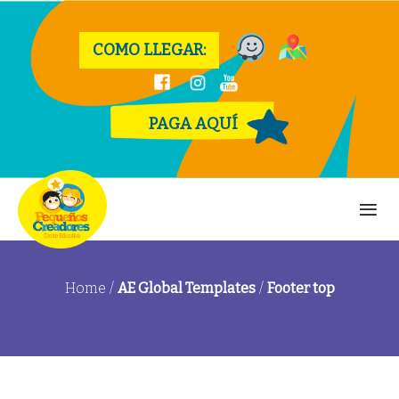
COMO LLEGAR:
PAGA AQUÍ
Home
/
AE Global Templates
/
Footer top