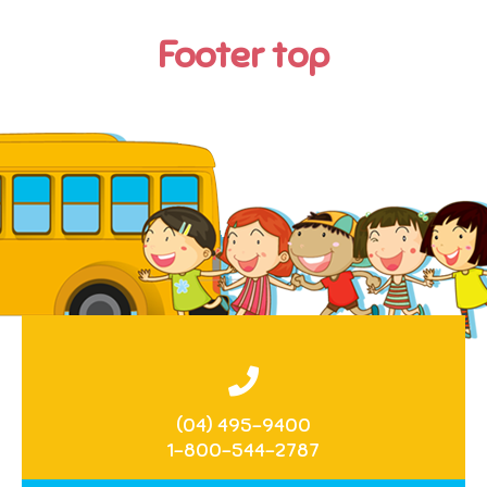
Footer top
(04) 495-9400
1-800-544-2787